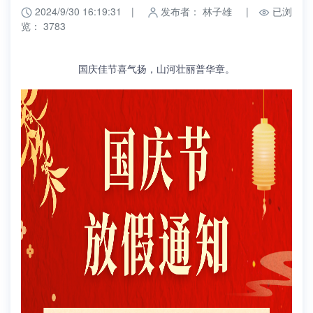
2024/9/30 16:19:31
|
发布者： 林子雄
|
已浏
览： 3783
国庆佳节喜气扬，山河壮丽普华章。