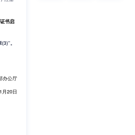
证书启
3)”。
部办公厅
年1月20日